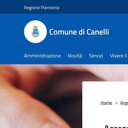
Salta al contenuto principale
Regione Piemonte
Comune di Canelli
Amministrazione
Novità
Servizi
Vivere 
Home
>
Arg