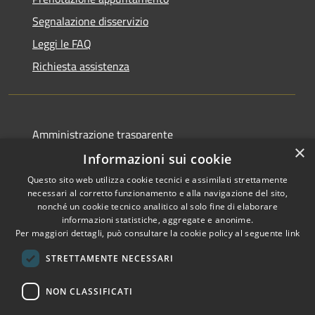
Segnalazione disservizio
Leggi le FAQ
Richiesta assistenza
Amministrazione trasparente
×
Albo pretorio
Informazioni sui cookie
Informativa privacy
Questo sito web utilizza cookie tecnici e assimilati strettamente
necessari al corretto funzionamento e alla navigazione del sito,
Note legali
nonché un cookie tecnico analitico al solo fine di elaborare
informazioni statistiche, aggregate e anonime.
Dichiarazione di accessibilità
Per maggiori dettagli, può consultare la cookie policy al seguente
link
STRETTAMENTE NECESSARI
NON CLASSIFICATI
RSS
Copyright © 2026 • Comune di
Accessibilità
Canelli • Powered by