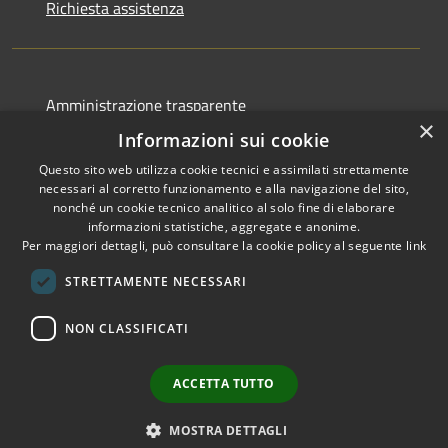
Richiesta assistenza
Amministrazione trasparente
×
Albo pretorio
Informazioni sui cookie
Informativa privacy
Questo sito web utilizza cookie tecnici e assimilati strettamente
necessari al corretto funzionamento e alla navigazione del sito,
Note legali
nonché un cookie tecnico analitico al solo fine di elaborare
informazioni statistiche, aggregate e anonime.
Dichiarazione di accessibilità
Per maggiori dettagli, può consultare la cookie policy al seguente
link
STRETTAMENTE NECESSARI
NON CLASSIFICATI
RSS
Copyright © 2026 • Comune di
Accessibilità
Canelli • Powered by
Privacy
Municipium
Accesso
•
ACCETTA TUTTO
Cookie
redazione
Mappa del sito
MOSTRA DETTAGLI