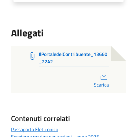
Allegati
IlPortaledelContribuente_13660
_2242
PDF
Scarica
Contenuti correlati
Passaporto Elettronico
Soggiorno marino per anziani - anno 2025