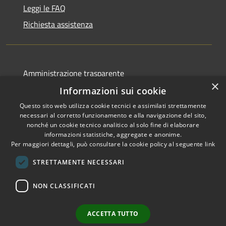
Leggi le FAQ
Richiesta assistenza
Amministrazione trasparente
×
Albo pretorio
Informazioni sui cookie
Informativa privacy
Questo sito web utilizza cookie tecnici e assimilati strettamente
necessari al corretto funzionamento e alla navigazione del sito,
Note legali
nonché un cookie tecnico analitico al solo fine di elaborare
informazioni statistiche, aggregate e anonime.
Dichiarazione di accessibilità
Per maggiori dettagli, può consultare la cookie policy al seguente
link
STRETTAMENTE NECESSARI
NON CLASSIFICATI
RSS
Copyright © 2026 • Comune di
Accessibilità
Canelli • Powered by
Privacy
Municipium
Accesso
•
ACCETTA TUTTO
Cookie
redazione