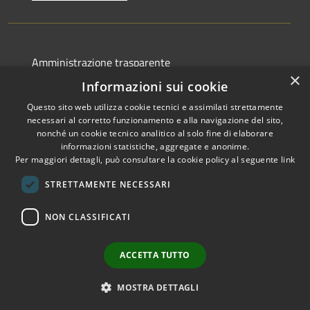
Amministrazione trasparente
×
Albo pretorio
Informazioni sui cookie
Informativa privacy
Questo sito web utilizza cookie tecnici e assimilati strettamente
necessari al corretto funzionamento e alla navigazione del sito,
Note legali
nonché un cookie tecnico analitico al solo fine di elaborare
informazioni statistiche, aggregate e anonime.
Dichiarazione di accessibilità
Per maggiori dettagli, può consultare la cookie policy al seguente
link
STRETTAMENTE NECESSARI
NON CLASSIFICATI
RSS
Copyright © 2026 • Comune di
Accessibilità
Canelli • Powered by
Privacy
Municipium
Accesso
•
ACCETTA TUTTO
Cookie
redazione
Mappa del sito
MOSTRA DETTAGLI