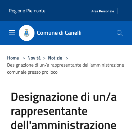
Salta al contenuto principale
|
Regione Piemonte
Area Personale
Comune di Canelli
Home
>
Novità
>
Notizie
>
Designazione di un/a rappresentante dell'amministrazione
comunale presso pro loco
Designazione di un/a
rappresentante
dell'amministrazione